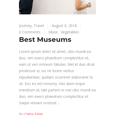
Journey
,
Travel
August 6, 2018
0 Comments
Music
Vegetables
Best Museums
Lorem ipsum dolor sit amet, cibo mundi ea
duo, vim exerci phaedrum complectitur et,
eam ut veri omnium fabulas. Mel et duis dicat
prodesset ei, ius ne lorem veritus
repudiandae, quidam ocurreret elaboraret te
sit. Eos eu nisl nonumy. Has alum iisque
mentitum id, tale partem ei mei cibo mundi ea
duo, vim exerci phaedrum complectitur et.
Saepe veniam nostrud
By
Cintia Edge