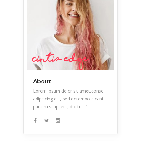
Cintia Edge
About
Lorem ipsum dolor sit amet,conse
adipiscing elit, sed dotempo dicant
partem scripserit, doctus :)