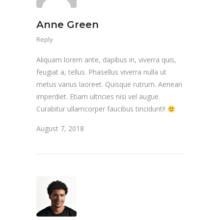
Anne Green
Reply
Aliquam lorem ante, dapibus in, viverra quis,
feugiat a, tellus. Phasellus viverra nulla ut
metus varius laoreet. Quisque rutrum. Aenean
imperdiet. Etiam ultricies nisi vel augue.
Curabitur ullamcorper faucibus tincidunt!!
August 7, 2018