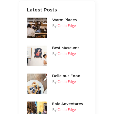
Latest Posts
Warm Places
By
Cintia Edge
Best Museums
By
Cintia Edge
Delicious Food
By
Cintia Edge
Epic Adventures
By
Cintia Edge