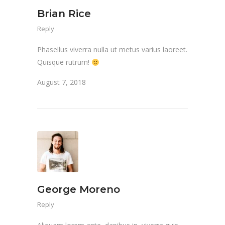
Brian Rice
Reply
Phasellus viverra nulla ut metus varius laoreet.
Quisque rutrum!
August 7, 2018
George Moreno
Reply