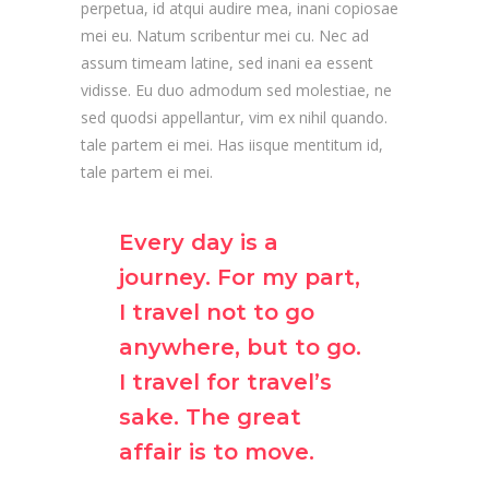
perpetua, id atqui audire mea, inani copiosae
mei eu. Natum scribentur mei cu. Nec ad
assum timeam latine, sed inani ea essent
vidisse. Eu duo admodum sed molestiae, ne
sed quodsi appellantur, vim ex nihil quando.
tale partem ei mei. Has iisque mentitum id,
tale partem ei mei.
Every day is a
journey. For my part,
I travel not to go
anywhere, but to go.
I travel for travel’s
sake. The great
affair is to move.