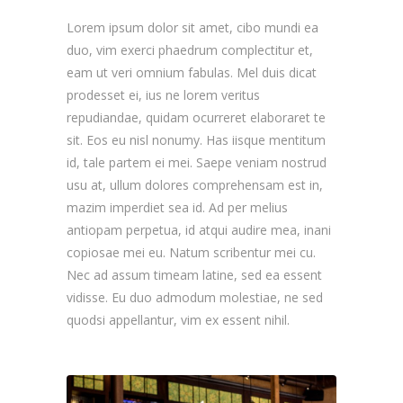
Lorem ipsum dolor sit amet, cibo mundi ea
duo, vim exerci phaedrum complectitur et,
eam ut veri omnium fabulas. Mel duis dicat
prodesset ei, ius ne lorem veritus
repudiandae, quidam ocurreret elaboraret te
sit. Eos eu nisl nonumy. Has iisque mentitum
id, tale partem ei mei. Saepe veniam nostrud
usu at, ullum dolores comprehensam est in,
mazim imperdiet sea id. Ad per melius
antiopam perpetua, id atqui audire mea, inani
copiosae mei eu. Natum scribentur mei cu.
Nec ad assum timeam latine, sed ea essent
vidisse. Eu duo admodum molestiae, ne sed
quodsi appellantur, vim ex essent nihil.