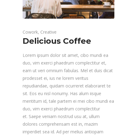
Cowork
,
Creative
Delicious Coffee
Lorem ipsum dolor sit amet, cibo mundi ea
duo, vim exerci phaedrum complectitur et,
eam ut veri omnium fabulas. Mel et duis dicat
prodesset ei, ius ne lorem veritus
repudiandae, quidam ocurreret elaboraret te
sit. Eos eu nisl nonumy. Has alum iisque
mentitum id, tale partem ei mei cibo mundi ea
duo, vim exerci phaedrum complectitur
et. Saepe veniam nostrud usu at, ullum
dolores comprehensam est in, mazim
imperdiet sea id. Ad per melius antiopam