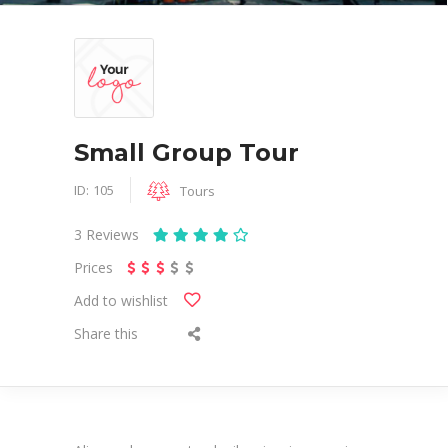
Small Group Tour
ID:
105
Tours
3
Reviews
Prices
Add to wishlist
Share this